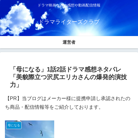
ドラマ映画などの感想や動画配信情報
ドラマライターズクラブ
運営者
「母になる」1話2話ドラマ感想ネタバレ
「美貌際立つ沢尻エリカさんの爆発的演技
力」
【PR】当ブログはメーカー様に提携申請し承認されたの
ち商品・配信情報等をご紹介しております。
母になる