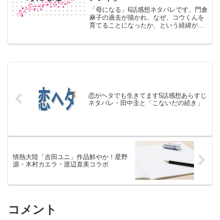
「母になる」6話感想ネタバレです。門倉
麻子の過去が描かれ、なぜ、コウくんを
育てることになったか、という経緯が語
られました。そしていよいよ沢尻エリカ
VS小池栄子の演技対決がスタートしまし
た。
恋がヘタでも生きてます5話感想あらすじ
ネタバレ・田中圭と「こないだの続き」
情熱大陸「吉田ユニ」作品鮮やか！星野
源・木村カエラ・渡辺直美コラボ
コメント