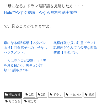
「母になる」ドラマ1話2話を見逃した方・・・
Huluで今すぐ視聴！今なら無料視聴実施中！
で、見ることができますよ。
母になる6話感想【ネタバレ
奥様は取り扱い注意ドラマ1
あり】門倉麻子への「子なし
話感想どうみても公安な西島
ハラスメント」
秀俊【ネタバレ】
「人は見た目が100」→「男
を見る目が0」胸キュン詐
欺！9話ネタバレ
母になる
1話
2話
ドラマ
ネタバレ
感想
母になる
泣ける