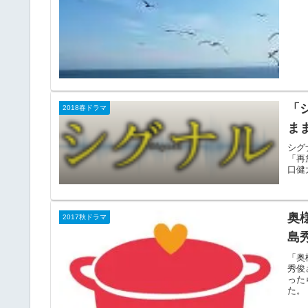
「
2018春ドラマ
ま
シグ
「再
口健
奥
2017秋ドラマ
島
「奥
秀俊
った
た。