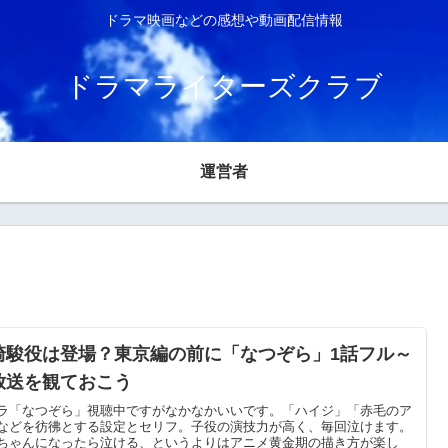
ドラマ映画などの感想や動画配信情報
ドラマライターズクラブ
運営者
崎駿役は登場？東京編の前に「なつぞら」1話フル～
放送を観ておこう
ラ「なつぞら」視聴中ですがなかなかいいです。「ハイジ」「赤毛のア
などを彷彿とする設定とセリフ。子役の演技力が高く、毎回泣けます。
ちゃんになったら泣ける、というよりはアニメ黄金期の描き方が楽し