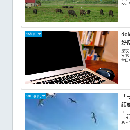
み。
信も
d
深夜ドラマ
好
深夜
次第
菅田
「
2018春ドラマ
話
「モ
いう
あら