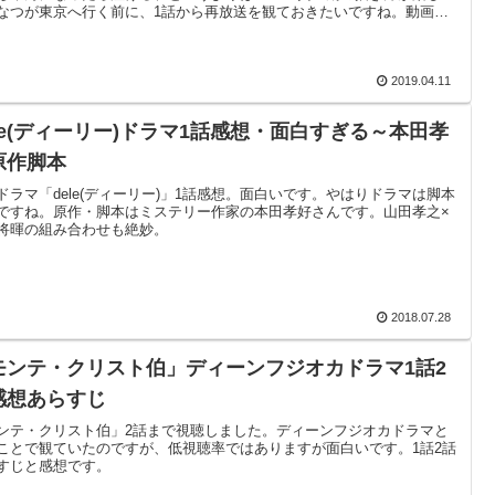
なつが東京へ行く前に、1話から再放送を観ておきたいですね。動画配
スタートしました。
2019.04.11
ele(ディーリー)ドラマ1話感想・面白すぎる～本田孝
原作脚本
ドラマ「dele(ディーリー)」1話感想。面白いです。やはりドラマは脚本
ですね。原作・脚本はミステリー作家の本田孝好さんです。山田孝之×
将暉の組み合わせも絶妙。
2018.07.28
モンテ・クリスト伯」ディーンフジオカドラマ1話2
感想あらすじ
ンテ・クリスト伯」2話まで視聴しました。ディーンフジオカドラマと
ことで観ていたのですが、低視聴率ではありますが面白いです。1話2話
すじと感想です。