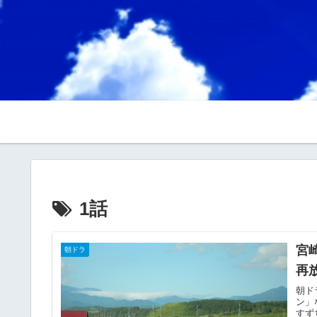
1話
宮
朝ドラ
再
朝ド
ン」
すず