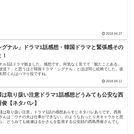
2018.04.27
シグナル」ドラマ1話感想・韓国ドラマと緊張感その
ま！
ナル1話ドラマ観ました。感想です。何気なく見てて「観たことある」
放送？」と思うほど韓国ドラマ「シグナル」とほぼ同じ絵柄でした。坂
太郎くんはハマり役ですね。
2018.04.11
様は取り扱い注意ドラマ1話感想どうみても公安な西
秀俊【ネタバレ】
様は取り扱い注意」ドラマ1話の感想あらすじネタバレありです。西島
さんは「ウチの夫は仕事ができない」のようなおっとり夫キャラかと思
ら、どうみても綾瀬はるかさんを監視する公安顔の西島秀俊さんでし